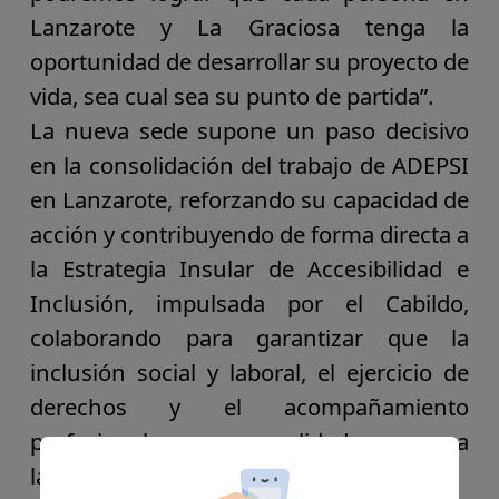
Lanzarote y La Graciosa tenga la
oportunidad de desarrollar su proyecto de
vida
, sea cual sea su punto de partida”.
La nueva sede supone un
paso decisivo
en la consolidación del trabajo de ADEPSI
en Lanzarote, reforzando su capacidad de
acción y contribuyendo de forma directa a
la
Estrategia Insular de Accesibilidad e
Inclusión
, impulsada por el Cabildo,
colaborando para garantizar que la
inclusión social y laboral, el ejercicio de
derechos y el acompañamiento
profesional
sean una realidad cercana a
las
nuevas demandas de la ciudadanía.