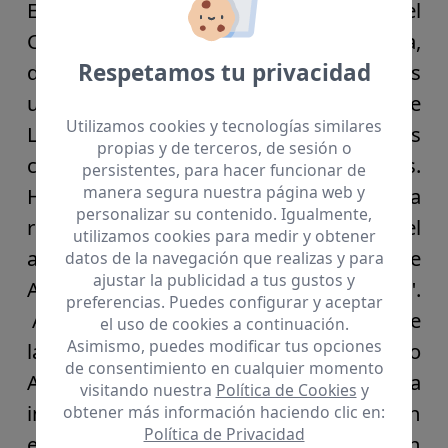
El consejero de Bienestar Social del
Cabildo de Lanzarote,
Marci Acuña,
Respetamos tu privacidad
destacó que "con esta nueva sede damos
un paso más en el compromiso de
Utilizamos cookies y tecnologías similares
Lanzarote con el cuidado de las personas
propias y de terceros, de sesión o
con discapacidad y con sus familias.
persistentes, para hacer funcionar de
manera segura nuestra página web y
Hablamos de un espacio que multiplica
personalizar su contenido. Igualmente,
recursos y que acerca la atención, el
utilizamos cookies para medir y obtener
acompañamiento y la profesionalidad de
datos de la navegación que realizas y para
ajustar la publicidad a tus gustos y
ADEPSI a quienes más lo necesitan".
preferencias. Puedes configurar y aceptar
Acuña subrayó que "la cooperación entre
el uso de cookies a continuación.
Asimismo, puedes modificar tus opciones
las administraciones y entidades como
de consentimiento en cualquier momento
ADEPSI es la mejor garantía de que la
visitando nuestra
Política de Cookies
y
inclusión y la accesibilidad no se queden
obtener más información haciendo clic en:
Política de Privacidad
en palabras, sino que se conviertan en