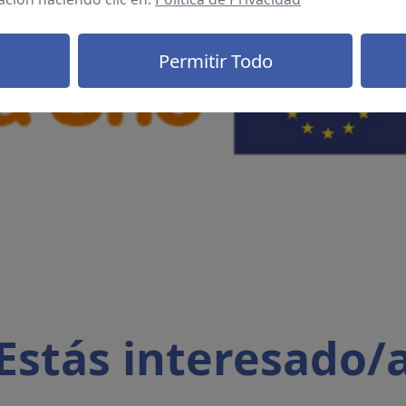
Permitir Todo
Estás interesado/