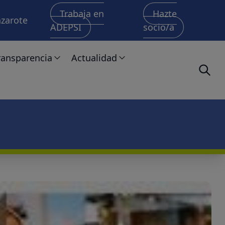
Trabaja en
Hazte
nzarote
ADEPSI
socio/a
ransparencia
Actualidad
Institucional
Noticias
Organización
Boletines
Administradores y directivos/as
Retribuciones
Servicios y procedimientos: Canal de denuncias y có
Económico-financiero