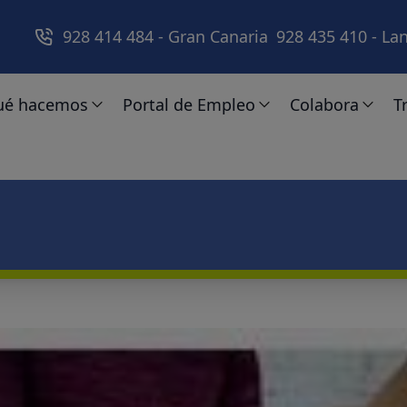
g
928 414 484 - Gran Canaria
928 435 410 - La
ué hacemos
Portal de Empleo
Colabora
T
Servicio ocupacional
Personas
Colabora
ores ADEPSI
Servicio de día
Empresas
Socios/as
tiva
Apoyos en comunidad
Dona
Vivienda
Voluntariado
mientos
Familias
Empresas
Formación en Asistencia Personal