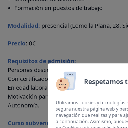
Formación en puestos de trabajo
Modalidad:
presencial (Lomo la Plana, 28. S
Precio
:
0€
Requisitos de admisión:
Personas desempleadas, inscritas en el Serv
Con certificado de discapacidad en vigor.
Respetamos t
En edad laboral.
Motivación para el empleo.
Utilizamos cookies y tecnologías 
Autonomía.
segura nuestra página web y pers
navegación que realizas y para aj
a continuación. Asimismo, puede
Curso subvencionado por
:
de Cookies
y obtener más informa