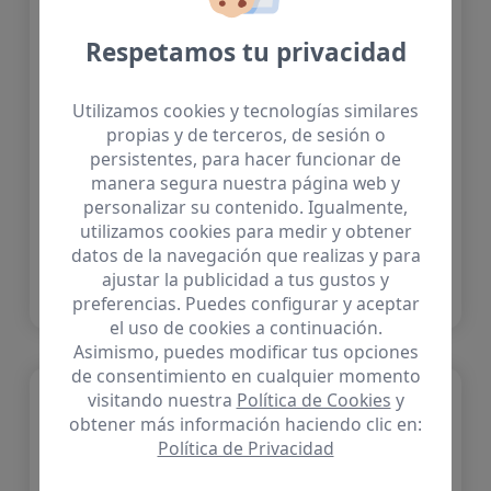
AUXILIAR DE
ENFERMERÍA /
Respetamos tu privacidad
GEROCULTOR
Utilizamos cookies y tecnologías similares
propias y de terceros, de sesión o
CÓDIGO OFERTA: 2026-50
persistentes, para hacer funcionar de
manera segura nuestra página web y
Empresa ubicada en CRUCE DE
personalizar su contenido. Igualmente,
ARINAGA selecciona AUXILIAR DE
utilizamos cookies para medir y obtener
ENFERMERÍA / GEROCULTOR para
datos de la navegación que realizas y para
ajustar la publicidad a tus gustos y
incorporación a su equipo.
preferencias. Puedes configurar y aceptar
el uso de cookies a continuación.
Asimismo, puedes modificar tus opciones
de consentimiento en cualquier momento
visitando nuestra
Política de Cookies
y
obtener más información haciendo clic en:
Política de Privacidad