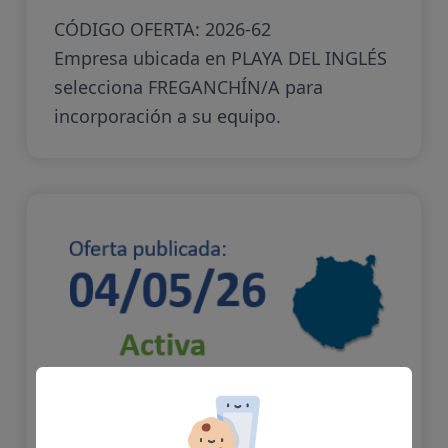
CÓDIGO OFERTA: 2026-62
Empresa ubicada en PLAYA DEL INGLÉS
selecciona FREGANCHÍN/A para
incorporación a su equipo.