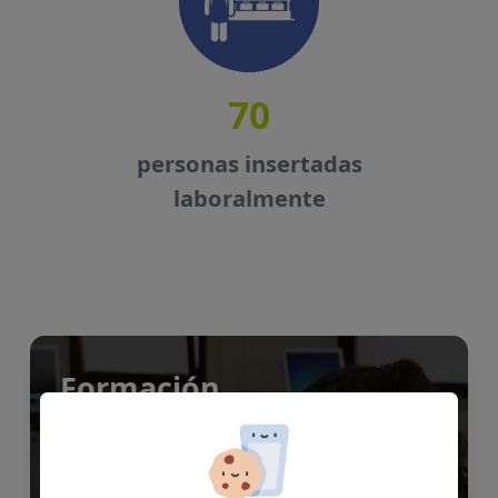
70
personas insertadas
laboralmente
Formación