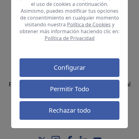
el uso de cookies a continuación.
Asimismo, puedes modificar tus opciones
de consentimiento en cualquier momento
visitando nuestra
Política de Cookies
y
obtener más información haciendo clic en:
Política de Privacidad
Sobre Adepsi
Asociación ADEPSI es una organización
Configurar
sin ánimo de lucro declarada de Utilidad
Pública cuyo objetivo es la inclusión social
Permitir Todo
y laboral de las personas con
discapacidad y de sus familias
Rechazar todo
promoviendo mejoras en su calidad de
vida.