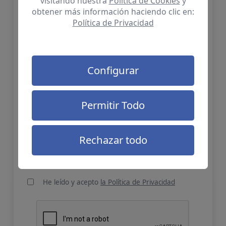
visitando nuestra
Política de Cookies
y
obtener más información haciendo clic en:
Política de Privacidad
La información solicitada es necesaria para
dar cumplimiento a nuestro Plan de Igualdad
2024-2027 en base a la Ley Orgánica 3/2007,
de 22 de marzo, para la igualdad efectiva de
mujeres y hombres.
Configurar
Adjunta tu CV (requerido)
Permitir Todo
Selecciona archivo
Rechazar todo
Acepto el tratamiento de mis datos para que
me informen de novedades o campañas
He leído y acepto
la Política de Privacidad