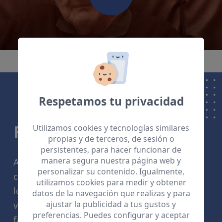
Respetamos tu privacidad
FAMILIAS
Utilizamos cookies y tecnologías similares
propias y de terceros, de sesión o
persistentes, para hacer funcionar de
manera segura nuestra página web y
Acompañar a la red de apoyos de personas
personalizar su contenido. Igualmente,
con discapacidad, facilitando la orientación y
utilizamos cookies para medir y obtener
los apoyos que necesitan, promoviendo el
datos de la navegación que realizas y para
ajustar la publicidad a tus gustos y
vínculo con otras familias o recursos y
preferencias. Puedes configurar y aceptar
favoreciendo su participación.