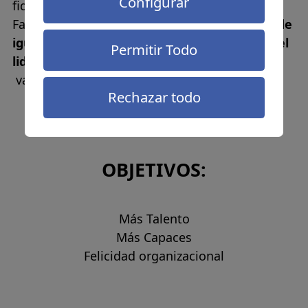
Configurar
fidelizar y atraer el talento.
Facilitar el
bienestar
desarrollando
políticas de
igualdad y conciliación,
así como
promover el
Permitir Todo
liderazgo
, desde la corresponsabilidad y los
valores de la organización.
Rechazar todo
OBJETIVOS:
Más Talento
Más Capaces
Felicidad organizacional