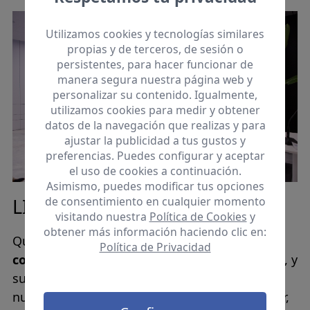
Utilizamos cookies y tecnologías similares
propias y de terceros, de sesión o
persistentes, para hacer funcionar de
manera segura nuestra página web y
personalizar su contenido. Igualmente,
utilizamos cookies para medir y obtener
datos de la navegación que realizas y para
ajustar la publicidad a tus gustos y
preferencias. Puedes configurar y aceptar
el uso de cookies a continuación.
Asimismo, puedes modificar tus opciones
LIDERAZGO Y PERSONAS
de consentimiento en cualquier momento
visitando nuestra
Política de Cookies
y
obtener más información haciendo clic en:
Queremos potenciar las
capacidades y
Política de Privacidad
competencias
de profesionales y voluntariado, y
su desarrollo en la organización. Mejorar
nuestros procesos de selección para promover,