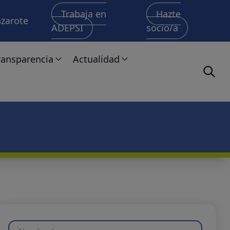
Trabaja en
Hazte
nzarote
ADEPSI
socio/a
ransparencia
Actualidad
Institucional
Noticias
Organización
Boletines
Administradores y directivos/as
Retribuciones
Servicios y procedimientos: Canal de denuncias y có
Económico-financiero